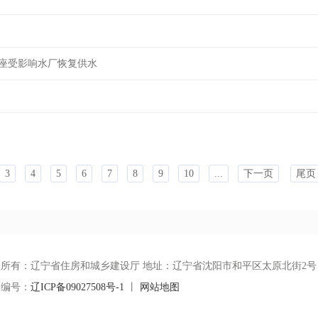
座受影响水厂恢复供水‌
3
4
5
6
7
8
9
10
...
下一页
尾页
权所有：辽宁省住房和城乡建设厅 地址：辽宁省沈阳市和平区太原北街2号
案编号：
辽ICP备09027508号-1
丨
网站地图