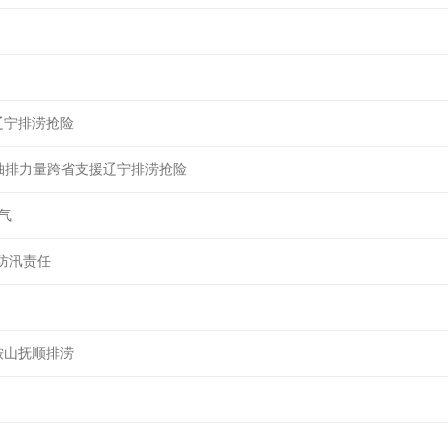
辽宁排涝抢险
急抽排力量跨省支援辽宁排涝抢险
气
实防汛责任
鞍山抚顺排涝